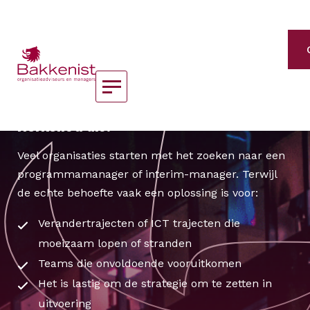
Home
Over Bakkenist
Open
Als ervaring telt!
menu
Herkent u dit?
Veel organisaties starten met het zoeken naar een
programmamanager of interim-manager. Terwijl
de echte behoefte vaak een oplossing is voor:
Verandertrajecten of ICT trajecten die
moeizaam lopen of stranden
Teams die onvoldoende vooruitkomen
Het is lastig om de strategie om te zetten in
uitvoering